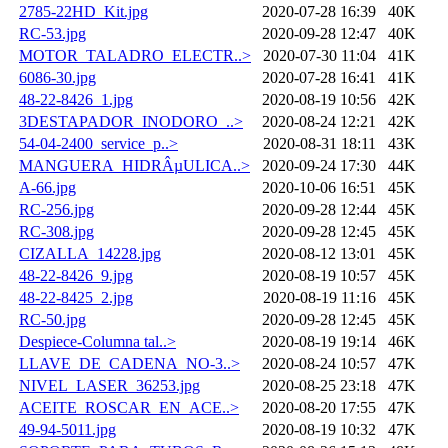
2785-22HD_Kit.jpg
2020-07-28 16:39
40K
RC-53.jpg
2020-09-28 12:47
40K
MOTOR_TALADRO_ELECTR..>
2020-07-30 11:04
41K
6086-30.jpg
2020-07-28 16:41
41K
48-22-8426_1.jpg
2020-08-19 10:56
42K
3DESTAPADOR_INODORO_..>
2020-08-24 12:21
42K
54-04-2400_service_p..>
2020-08-31 18:11
43K
MANGUERA_HIDRÂµULICA..>
2020-09-24 17:30
44K
A-66.jpg
2020-10-06 16:51
45K
RC-256.jpg
2020-09-28 12:44
45K
RC-308.jpg
2020-09-28 12:45
45K
CIZALLA_14228.jpg
2020-08-12 13:01
45K
48-22-8426_9.jpg
2020-08-19 10:57
45K
48-22-8425_2.jpg
2020-08-19 11:16
45K
RC-50.jpg
2020-09-28 12:45
45K
Despiece-Columna tal..>
2020-08-19 19:14
46K
LLAVE_DE_CADENA_NO-3..>
2020-08-24 10:57
47K
NIVEL_LASER_36253.jpg
2020-08-25 23:18
47K
ACEITE_ROSCAR_EN_ACE..>
2020-08-20 17:55
47K
49-94-5011.jpg
2020-08-19 10:32
47K