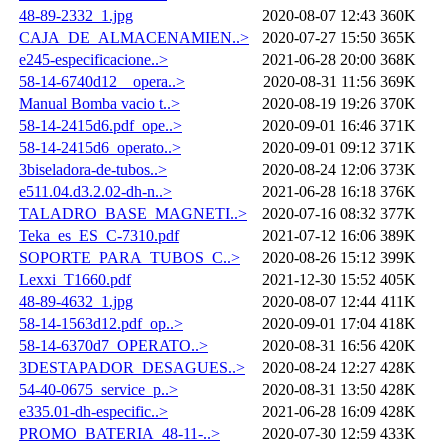
48-89-2332_1.jpg
2020-08-07 12:43
360K
CAJA_DE_ALMACENAMIEN..>
2020-07-27 15:50
365K
e245-especificacione..>
2021-06-28 20:00
368K
58-14-6740d12__opera..>
2020-08-31 11:56
369K
Manual Bomba vacio t..>
2020-08-19 19:26
370K
58-14-2415d6.pdf_ope..>
2020-09-01 16:46
371K
58-14-2415d6_operato..>
2020-09-01 09:12
371K
3biseladora-de-tubos..>
2020-08-24 12:06
373K
e511.04.d3.2.02-dh-n..>
2021-06-28 16:18
376K
TALADRO_BASE_MAGNETI..>
2020-07-16 08:32
377K
Teka_es_ES_C-7310.pdf
2021-07-12 16:06
389K
SOPORTE_PARA_TUBOS_C..>
2020-08-26 15:12
399K
Lexxi_T1660.pdf
2021-12-30 15:52
405K
48-89-4632_1.jpg
2020-08-07 12:44
411K
58-14-1563d12.pdf_op..>
2020-09-01 17:04
418K
58-14-6370d7_OPERATO..>
2020-08-31 16:56
420K
3DESTAPADOR_DESAGUES..>
2020-08-24 12:27
428K
54-40-0675_service_p..>
2020-08-31 13:50
428K
e335.01-dh-especific..>
2021-06-28 16:09
428K
PROMO_BATERIA_48-11-..>
2020-07-30 12:59
433K