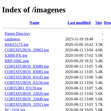
Index of /imagenes
Name
Last modified
Size
Des
Parent Directory
-
catalogos/
2025-11-18 19:48
-
BSH15175.jpg
2020-10-06 16:42
3.5K
CORTATUBOS_29963.jpg
2020-08-12 13:04
4.6K
S3000-PX.jpg
2020-10-06 17:02
5.0K
BRP-106L.png
2020-09-28 18:32
5.4K
CORTATUBOS_83080.jpg
2020-08-12 13:05
5.4K
CORTATUBOS_83085.jpg
2020-08-12 13:05
5.4K
CORTATUBOS_83145.jpg
2020-08-12 13:06
5.4K
CORTATUBOS_83150.jpg
2020-08-12 13:06
5.4K
CORTUBO_83170.jpg
2020-08-12 13:07
5.4K
CORTATUBOS_32820.jpg
2020-08-12 13:04
5.6K
CORTATUBOS_32840.jpg
2020-08-12 13:08
5.6K
CORTATUBOS_32915.jpg
2020-08-12 13:02
5.7K
RC-1010.jpg
2020-09-28 19:05
5.8K