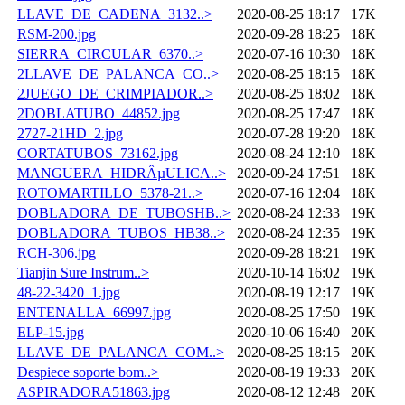
LLAVE_DE_CADENA_3132..>
2020-08-25 18:17
17K
RSM-200.jpg
2020-09-28 18:25
18K
SIERRA_CIRCULAR_6370..>
2020-07-16 10:30
18K
2LLAVE_DE_PALANCA_CO..>
2020-08-25 18:15
18K
2JUEGO_DE_CRIMPIADOR..>
2020-08-25 18:02
18K
2DOBLATUBO_44852.jpg
2020-08-25 17:47
18K
2727-21HD_2.jpg
2020-07-28 19:20
18K
CORTATUBOS_73162.jpg
2020-08-24 12:10
18K
MANGUERA_HIDRÂµULICA..>
2020-09-24 17:51
18K
ROTOMARTILLO_5378-21..>
2020-07-16 12:04
18K
DOBLADORA_DE_TUBOSHB..>
2020-08-24 12:33
19K
DOBLADORA_TUBOS_HB38..>
2020-08-24 12:35
19K
RCH-306.jpg
2020-09-28 18:21
19K
Tianjin Sure Instrum..>
2020-10-14 16:02
19K
48-22-3420_1.jpg
2020-08-19 12:17
19K
ENTENALLA_66997.jpg
2020-08-25 17:50
19K
ELP-15.jpg
2020-10-06 16:40
20K
LLAVE_DE_PALANCA_COM..>
2020-08-25 18:15
20K
Despiece soporte bom..>
2020-08-19 19:33
20K
ASPIRADORA51863.jpg
2020-08-12 12:48
20K