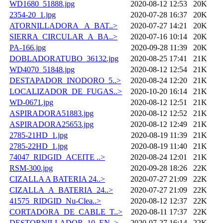
WD1680_51888.jpg
2020-08-12 12:53
20K
2354-20_1.jpg
2020-07-28 16:37
20K
ATORNILLADORA_ A_BAT..>
2020-07-27 14:21
20K
SIERRA_CIRCULAR_A_BA..>
2020-07-16 10:14
20K
PA-166.jpg
2020-09-28 11:39
20K
DOBLADORATUBO_36132.jpg
2020-08-25 17:41
21K
WD4070_51848.jpg
2020-08-12 12:54
21K
DESTAPADOR_INODORO_5..>
2020-08-24 12:20
21K
LOCALIZADOR_DE_FUGAS..>
2020-10-20 16:14
21K
WD-0671.jpg
2020-08-12 12:51
21K
ASPIRADORA51883.jpg
2020-08-12 12:52
21K
ASPIRADORA25653.jpg
2020-08-12 12:49
21K
2785-21HD_1.jpg
2020-08-19 11:39
21K
2785-22HD_1.jpg
2020-08-19 11:40
21K
74047_RIDGID_ACEITE ..>
2020-08-24 12:01
21K
RSM-300.jpg
2020-09-28 18:26
22K
CIZALLA A BATERIA 24..>
2020-07-27 21:09
22K
CIZALLA_A_BATERIA_24..>
2020-07-27 21:09
22K
41575_RIDGID_Nu-Clea..>
2020-08-12 12:37
22K
CORTADORA_DE_CABLE_T..>
2020-08-11 17:37
22K
DESTORNILLADOR_10_EN..>
2020-07-27 16:14
22K