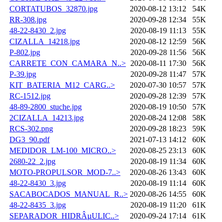
CORTATUBOS_32870.jpg
2020-08-12 13:12
54K
RR-308.jpg
2020-09-28 12:34
55K
48-22-8430_2.jpg
2020-08-19 11:13
55K
CIZALLA_14218.jpg
2020-08-12 12:59
56K
P-802.jpg
2020-09-28 11:56
56K
CARRETE_CON_CAMARA_N..>
2020-08-11 17:30
56K
P-39.jpg
2020-09-28 11:47
57K
KIT_BATERIA_M12_CARG..>
2020-07-30 10:57
57K
RC-1512.jpg
2020-09-28 12:39
57K
48-89-2800_stuche.jpg
2020-08-19 10:50
57K
2CIZALLA_14213.jpg
2020-08-24 12:08
58K
RCS-302.png
2020-09-28 18:23
59K
DG3_90.pdf
2021-07-13 14:12
60K
MEDIDOR_LM-100_MICRO..>
2020-08-25 23:13
60K
2680-22_2.jpg
2020-08-19 11:34
60K
MOTO-PROPULSOR_MOD-7..>
2020-08-26 13:43
60K
48-22-8430_3.jpg
2020-08-19 11:14
60K
SACABOCADOS_MANUAL_R..>
2020-08-26 14:55
60K
48-22-8435_3.jpg
2020-08-19 11:20
61K
SEPARADOR_HIDRÂµULIC..>
2020-09-24 17:14
61K