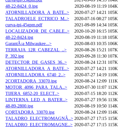
48-22-8424_0.jpg
2020-08-19 11:19
104K
ATORNILLADORA_A_BATE..>
2020-07-27 14:21
105K
TALADROELE_ECTRICO_M..>
2020-07-16 08:27
105K
curva-tpi-45gpm.pdf
2021-09-09 14:34
105K
LOCALIZADOR_DE_CABLE..>
2020-10-20 16:15
105K
48-22-8424.jpg
2020-08-19 11:18
105K
GarantÂ¡a Milwaukee...>
2020-08-03 10:35
106K
TERRAJA_12R_CABEZAL_..>
2020-08-26 15:21
107K
P_392.jpg
2020-09-28 11:30
107K
DETECTOR_DE_GASES_36..>
2020-08-24 12:31
107K
ATORNILLADORA_A_BATE..>
2020-07-27 14:21
110K
ATORNILLADORA_6740_2..>
2020-07-27 14:19
110K
2CORTADORA_33070.jpg
2020-08-24 12:09
111K
MOTOR_4096_PARA_TALA..>
2020-07-30 11:07
112K
TIJERA_6852-20_ELECT..>
2020-07-15 18:20
112K
LINTERNA_LED_A_BATER..>
2020-07-27 19:56
113K
48-89-2800.jpg
2020-08-19 10:50
114K
CORTADORA_33070.jpg
2020-08-24 12:09
114K
TALADRO_ELECTROMAGNÂ..>
2020-07-27 17:15
115K
TALADRO_ELECTROMAGNE..>
2020-07-27 17:15
115K