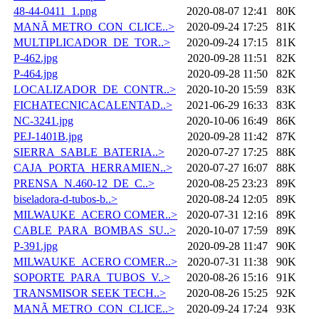
48-44-0411_1.png
2020-08-07 12:41
80K
MANÃ METRO_CON_CLICE..>
2020-09-24 17:25
81K
MULTIPLICADOR_DE_TOR..>
2020-09-24 17:15
81K
P-462.jpg
2020-09-28 11:51
82K
P-464.jpg
2020-09-28 11:50
82K
LOCALIZADOR_DE_CONTR..>
2020-10-20 15:59
83K
FICHATECNICACALENTAD..>
2021-06-29 16:33
83K
NC-3241.jpg
2020-10-06 16:49
86K
PEJ-1401B.jpg
2020-09-28 11:42
87K
SIERRA_SABLE_BATERIA..>
2020-07-27 17:25
88K
CAJA_PORTA_HERRAMIEN..>
2020-07-27 16:07
88K
PRENSA_N.460-12_DE_C..>
2020-08-25 23:23
89K
biseladora-d-tubos-b..>
2020-08-24 12:05
89K
MILWAUKE_ACERO COMER..>
2020-07-31 12:16
89K
CABLE_PARA_BOMBAS_SU..>
2020-10-07 17:59
89K
P-391.jpg
2020-09-28 11:47
90K
MILWAUKE_ACERO COMER..>
2020-07-31 11:38
90K
SOPORTE_PARA_TUBOS_V..>
2020-08-26 15:16
91K
TRANSMISOR SEEK TECH..>
2020-08-26 15:25
92K
MANÃ METRO_CON_CLICE..>
2020-09-24 17:24
93K