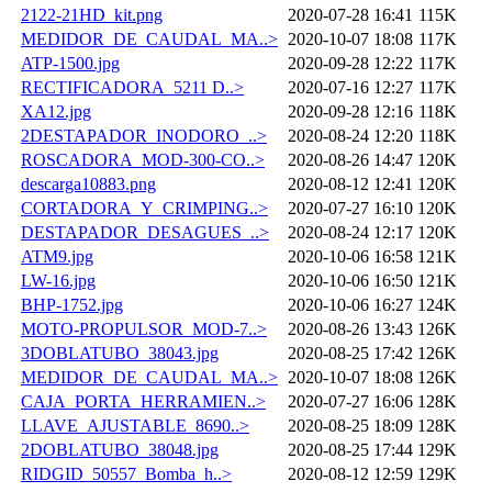
2122-21HD_kit.png
2020-07-28 16:41
115K
MEDIDOR_DE_CAUDAL_MA..>
2020-10-07 18:08
117K
ATP-1500.jpg
2020-09-28 12:22
117K
RECTIFICADORA_5211 D..>
2020-07-16 12:27
117K
XA12.jpg
2020-09-28 12:16
118K
2DESTAPADOR_INODORO_..>
2020-08-24 12:20
118K
ROSCADORA_MOD-300-CO..>
2020-08-26 14:47
120K
descarga10883.png
2020-08-12 12:41
120K
CORTADORA_Y_CRIMPING..>
2020-07-27 16:10
120K
DESTAPADOR_DESAGUES_..>
2020-08-24 12:17
120K
ATM9.jpg
2020-10-06 16:58
121K
LW-16.jpg
2020-10-06 16:50
121K
BHP-1752.jpg
2020-10-06 16:27
124K
MOTO-PROPULSOR_MOD-7..>
2020-08-26 13:43
126K
3DOBLATUBO_38043.jpg
2020-08-25 17:42
126K
MEDIDOR_DE_CAUDAL_MA..>
2020-10-07 18:08
126K
CAJA_PORTA_HERRAMIEN..>
2020-07-27 16:06
128K
LLAVE_AJUSTABLE_8690..>
2020-08-25 18:09
128K
2DOBLATUBO_38048.jpg
2020-08-25 17:44
129K
RIDGID_50557_Bomba_h..>
2020-08-12 12:59
129K