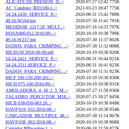
ALICATE DE PRESION_D..>
2020-07-27 12:42
775K
AC_Catalogo_RD1100-1..>
2021-03-23 18:47
775K
54-24-2430_SERVICE_P..>
2020-08-31 15:42
788K
49-16-W164.jpg
2020-07-30 11:41
791K
MEDIDOR_2217-20_MULT..>
2020-07-16 14:33
797K
HOSA006-012 2016-09-..>
2020-10-19 10:38
799K
49-16-W237.jpg
2020-07-30 11:37
802K
DADOS_PARA_CRIMPING_..>
2020-07-30 11:32
808K
HICH150 2016-09-09.pdf
2020-10-19 10:38
820K
54-24-2421_SERVICE_P..>
2020-08-31 16:44
821K
54-24-2511.SERVICE_P..>
2020-08-31 16:41
823K
DADOS_PARA_CRIMPING ..>
2020-07-30 11:31
823K
HICF 100-150-200 201..>
2020-10-19 10:38
830K
HICH 075-100 2016-09..>
2020-10-19 10:38
831K
AMOLADORA_4_18_2_5_M..>
2020-07-27 11:58
836K
TALADRO_PERCUTOR_M18..>
2020-07-15 18:27
845K
HICB 038-050-063 20..>
2020-10-19 10:38
849K
HAVP 019_032 2016-08..>
2020-10-19 10:38
854K
CARGADOR_MULTIPLE_48..>
2020-07-30 11:14
867K
HAVP 038_063 2016-08..>
2020-10-19 10:38
868K
Cargador MIlwaukee 1..>
2020-08-18 21:59
877K