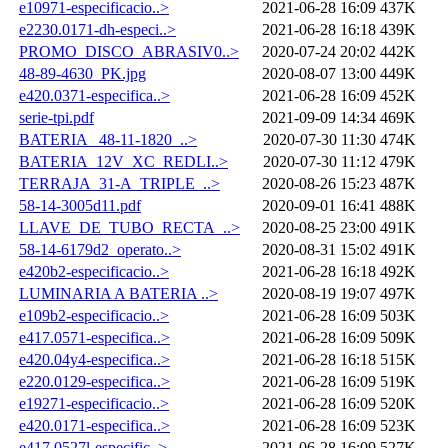
e10971-especificacio..>
2021-06-28 16:09
437K
e2230.0171-dh-especi..>
2021-06-28 16:18
439K
PROMO_DISCO_ABRASIV0..>
2020-07-24 20:02
442K
48-89-4630_PK.jpg
2020-08-07 13:00
449K
e420.0371-especifica..>
2021-06-28 16:09
452K
serie-tpi.pdf
2021-09-09 14:34
469K
BATERIA _48-11-1820_..>
2020-07-30 11:30
474K
BATERIA_12V_XC_REDLI..>
2020-07-30 11:12
479K
TERRAJA_31-A_TRIPLE_..>
2020-08-26 15:23
487K
58-14-3005d11.pdf
2020-09-01 16:41
488K
LLAVE_DE_TUBO_RECTA_..>
2020-08-25 23:00
491K
58-14-6179d2_operato..>
2020-08-31 15:02
491K
e420b2-especificacio..>
2021-06-28 16:18
492K
LUMINARIA A BATERIA ..>
2020-08-19 19:07
497K
e109b2-especificacio..>
2021-06-28 16:09
503K
e417.0571-especifica..>
2021-06-28 16:09
509K
e420.04y4-especifica..>
2021-06-28 16:18
515K
e220.0129-especifica..>
2021-06-28 16:09
519K
e19271-especificacio..>
2021-06-28 16:09
520K
e420.0171-especifica..>
2021-06-28 16:09
523K
e417.0527l-especific..>
2021-06-28 16:09
527K