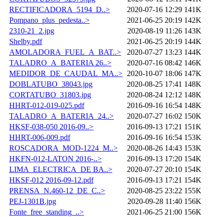
RECTIFICADORA_5194_D..>
2020-07-16 12:29
141K
Pompano_plus_pedesta..>
2021-06-25 20:19
142K
2310-21_2.jpg
2020-08-19 11:26
143K
Shelby.pdf
2021-06-25 20:19
144K
AMOLADORA_FUEL_A_BAT..>
2020-07-27 13:23
144K
TALADRO_A_BATERIA 26..>
2020-07-16 08:42
146K
MEDIDOR_DE_CAUDAL_MA..>
2020-10-07 18:06
147K
DOBLATUBO_38043.jpg
2020-08-25 17:41
148K
CORTATUBO_31803.jpg
2020-08-24 12:12
148K
HHRT-012-019-025.pdf
2016-09-16 16:54
148K
TALADRO_A_BATERIA_24..>
2020-07-27 16:02
150K
HKSF-038-050 2016-09..>
2016-09-13 17:21
151K
HHRT-006-009.pdf
2016-09-16 16:54
153K
ROSCADORA_MOD-1224_M..>
2020-08-26 14:43
153K
HKFN-012-LATON 2016-..>
2016-09-13 17:20
154K
LIMA_ELECTRICA_DE BA..>
2020-07-27 20:10
154K
HKSF-012 2016-09-12.pdf
2016-09-13 17:21
154K
PRENSA_N.460-12_DE_C..>
2020-08-25 23:22
155K
PEJ-1301B.jpg
2020-09-28 11:40
156K
Fonte_free_standing_..>
2021-06-25 21:00
156K