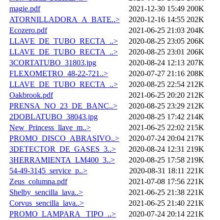
magie.pdf
2021-12-30 15:49
200K
ATORNILLADORA_A_BATE..>
2020-12-16 14:55
202K
Ecozero.pdf
2021-06-25 21:03
204K
LLAVE_DE_TUBO_RECTA_..>
2020-08-25 23:05
206K
LLAVE_DE_TUBO_RECTA_..>
2020-08-25 23:01
206K
3CORTATUBO_31803.jpg
2020-08-24 12:13
207K
FLEXOMETRO_48-22-721..>
2020-07-27 21:16
208K
LLAVE_DE_TUBO_RECTA_..>
2020-08-25 22:54
212K
Oakbrook.pdf
2021-06-25 20:20
212K
PRENSA_NO_23_DE_BANC..>
2020-08-25 23:29
212K
2DOBLATUBO_38043.jpg
2020-08-25 17:42
214K
New_Princess_llave_m..>
2021-06-25 22:02
215K
PROMO_DISCO_ABRASIVO..>
2020-07-24 20:04
217K
3DETECTOR_DE_GASES_3..>
2020-08-24 12:31
219K
3HERRAMIENTA_LM400_3..>
2020-08-25 17:58
219K
54-49-3145_service_p..>
2020-08-31 18:11
221K
Zeus_columna.pdf
2021-07-08 17:56
221K
Shelby_sencilla_lava..>
2021-06-25 21:38
221K
Corvus_sencilla_lava..>
2021-06-25 21:40
221K
PROMO_LAMPARA _TIPO_..>
2020-07-24 20:14
221K