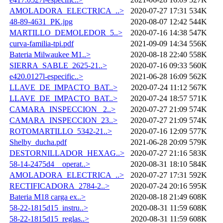
AMOLADORA_ELECTRICA_..>
2020-07-27 17:31
534K
48-89-4631_PK.jpg
2020-08-07 12:42
544K
MARTILLO_DEMOLEDOR_5..>
2020-07-16 14:38
547K
curva-familia-tpi.pdf
2021-09-09 14:34
556K
Bateria Milwaukee M1..>
2020-08-18 22:40
558K
SIERRA_SABLE_2625-21..>
2020-07-16 09:33
560K
e420.0127l-especific..>
2021-06-28 16:09
562K
LLAVE_DE_IMPACTO_BAT..>
2020-07-24 11:12
567K
LLAVE_DE_IMPACTO_BAT..>
2020-07-24 18:57
571K
CAMARA_INSPECCION_ 2..>
2020-07-27 21:09
574K
CAMARA_INSPECCION_23..>
2020-07-27 21:09
574K
ROTOMARTILLO_5342-21..>
2020-07-16 12:09
577K
Shelby_ducha.pdf
2021-06-28 20:09
579K
DESTORNILLADOR_HEXAG..>
2020-07-27 21:16
583K
58-14-2475d4__operat..>
2020-08-31 18:10
584K
AMOLADORA_ELECTRICA_..>
2020-07-27 17:31
592K
RECTIFICADORA_2784-2..>
2020-07-24 20:16
595K
Bateria M18 carga ex..>
2020-08-18 21:49
608K
58-22-1815d15_instru..>
2020-08-31 11:59
608K
58-22-1815d15_reglas..>
2020-08-31 11:59
608K