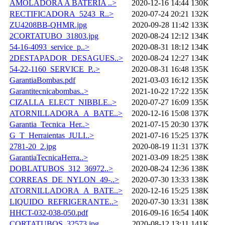
AMOLADORA A BATERIA ..>
2020-12-16 14:44
130K
RECTIFICADORA_5243_R..>
2020-07-24 20:21
132K
ZU4208BB-QHMR.jpg
2020-09-28 11:42
133K
2CORTATUBO_31803.jpg
2020-08-24 12:12
134K
54-16-4093_service_p..>
2020-08-31 18:12
134K
2DESTAPADOR_DESAGUES..>
2020-08-24 12:27
134K
54-22-1160_SERVICE_P..>
2020-08-31 16:48
135K
GarantiaBombas.pdf
2021-03-03 16:12
135K
Garantitecnicabombas..>
2021-10-22 17:22
135K
CIZALLA_ELECT_NIBBLE..>
2020-07-27 16:09
135K
ATORNILLADORA_A_BATE..>
2020-12-16 15:08
137K
Garantia_Tecnica_Her..>
2021-07-15 20:30
137K
G_T_Herraientas_JULI..>
2021-07-16 15:25
137K
2781-20_2.jpg
2020-08-19 11:31
137K
GarantiaTecnicaHerra..>
2021-03-09 18:25
138K
DOBLATUBOS_312_36972..>
2020-08-24 12:36
138K
CORREAS_DE_NYLON_49-..>
2020-07-30 13:33
138K
ATORNILLADORA_A_BATE..>
2020-12-16 15:25
138K
LIQUIDO_REFRIGERANTE..>
2020-07-30 13:31
138K
HHCT-032-038-050.pdf
2016-09-16 16:54
140K
CORTATUBOS_32573.jpg
2020-08-12 13:11
141K