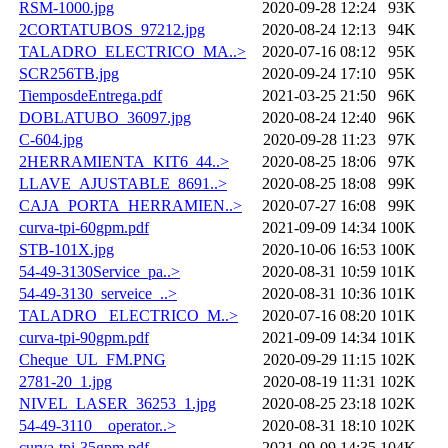
RSM-1000.jpg
2020-09-28 12:24
93K
2CORTATUBOS_97212.jpg
2020-08-24 12:13
94K
TALADRO_ELECTRICO_MA..>
2020-07-16 08:12
95K
SCR256TB.jpg
2020-09-24 17:10
95K
TiemposdeEntrega.pdf
2021-03-25 21:50
96K
DOBLATUBO_36097.jpg
2020-08-24 12:40
96K
C-604.jpg
2020-09-28 11:23
97K
2HERRAMIENTA_KIT6_44..>
2020-08-25 18:06
97K
LLAVE_AJUSTABLE_8691..>
2020-08-25 18:08
99K
CAJA_PORTA_HERRAMIEN..>
2020-07-27 16:08
99K
curva-tpi-60gpm.pdf
2021-09-09 14:34
100K
STB-101X.jpg
2020-10-06 16:53
100K
54-49-3130Service_pa..>
2020-08-31 10:59
101K
54-49-3130_serveice_..>
2020-08-31 10:36
101K
TALADRO _ELECTRICO_M..>
2020-07-16 08:20
101K
curva-tpi-90gpm.pdf
2021-09-09 14:34
101K
Cheque_UL_FM.PNG
2020-09-29 11:15
102K
2781-20_1.jpg
2020-08-19 11:31
102K
NIVEL_LASER_36253_1.jpg
2020-08-25 23:18
102K
54-49-3110__operator..>
2020-08-31 18:10
102K
curva-tpi-35gpm.pdf
2021-09-09 14:35
104K