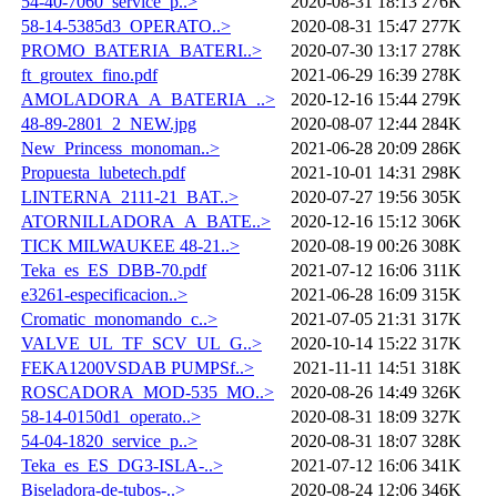
54-40-7060_service_p..>
2020-08-31 18:13
276K
58-14-5385d3_OPERATO..>
2020-08-31 15:47
277K
PROMO_BATERIA_BATERI..>
2020-07-30 13:17
278K
ft_groutex_fino.pdf
2021-06-29 16:39
278K
AMOLADORA_A_BATERIA_..>
2020-12-16 15:44
279K
48-89-2801_2_NEW.jpg
2020-08-07 12:44
284K
New_Princess_monoman..>
2021-06-28 20:09
286K
Propuesta_lubetech.pdf
2021-10-01 14:31
298K
LINTERNA_2111-21_BAT..>
2020-07-27 19:56
305K
ATORNILLADORA_A_BATE..>
2020-12-16 15:12
306K
TICK MILWAUKEE 48-21..>
2020-08-19 00:26
308K
Teka_es_ES_DBB-70.pdf
2021-07-12 16:06
311K
e3261-especificacion..>
2021-06-28 16:09
315K
Cromatic_monomando_c..>
2021-07-05 21:31
317K
VALVE_UL_TF_SCV_UL_G..>
2020-10-14 15:22
317K
FEKA1200VSDAB PUMPSf..>
2021-11-11 14:51
318K
ROSCADORA_MOD-535_MO..>
2020-08-26 14:49
326K
58-14-0150d1_operato..>
2020-08-31 18:09
327K
54-04-1820_service_p..>
2020-08-31 18:07
328K
Teka_es_ES_DG3-ISLA-..>
2021-07-12 16:06
341K
Biseladora-de-tubos-..>
2020-08-24 12:06
346K