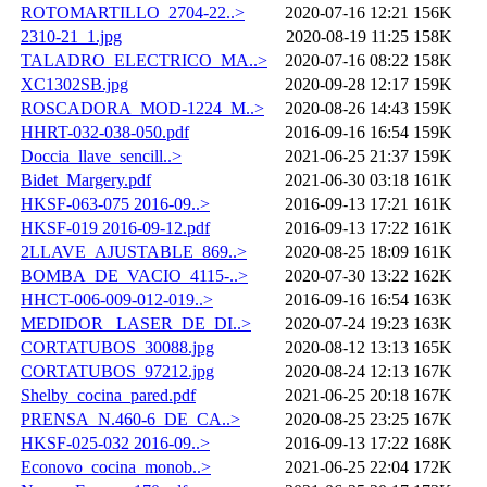
ROTOMARTILLO_2704-22..>
2020-07-16 12:21
156K
2310-21_1.jpg
2020-08-19 11:25
158K
TALADRO_ELECTRICO_MA..>
2020-07-16 08:22
158K
XC1302SB.jpg
2020-09-28 12:17
159K
ROSCADORA_MOD-1224_M..>
2020-08-26 14:43
159K
HHRT-032-038-050.pdf
2016-09-16 16:54
159K
Doccia_llave_sencill..>
2021-06-25 21:37
159K
Bidet_Margery.pdf
2021-06-30 03:18
161K
HKSF-063-075 2016-09..>
2016-09-13 17:21
161K
HKSF-019 2016-09-12.pdf
2016-09-13 17:22
161K
2LLAVE_AJUSTABLE_869..>
2020-08-25 18:09
161K
BOMBA_DE_VACIO_4115-..>
2020-07-30 13:22
162K
HHCT-006-009-012-019..>
2016-09-16 16:54
163K
MEDIDOR _LASER_DE_DI..>
2020-07-24 19:23
163K
CORTATUBOS_30088.jpg
2020-08-12 13:13
165K
CORTATUBOS_97212.jpg
2020-08-24 12:13
167K
Shelby_cocina_pared.pdf
2021-06-25 20:18
167K
PRENSA_N.460-6_DE_CA..>
2020-08-25 23:25
167K
HKSF-025-032 2016-09..>
2016-09-13 17:22
168K
Econovo_cocina_monob..>
2021-06-25 22:04
172K