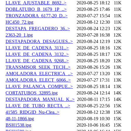
LLAVE_AJUSTABLE_8692..>
2020-08-25 18:12
11K
DOBLATUBO_B_1679_1P_..>
2020-08-25 17:46
11K
TRONZADORA_6177-20_D..>
2020-07-27 15:54
11K
HC450_72.jpg
2020-08-12 12:30
11K
DESTAPA_FREGADERO_36..>
2020-08-24 12:23
12K
2363-20_1.jpg
2020-07-28 16:38
12K
DESTAPADORA_DESAGUES..>
2020-08-24 12:19
12K
LLAVE_DE_CADENA_3131..>
2020-08-25 18:16
12K
LLAVE_DE_CADENA_3132..>
2020-08-25 18:17
12K
LLAVE_DE_CADENA_9268..>
2020-08-25 18:20
12K
TRANSMISOR_SEEK_TECH..>
2020-08-26 15:26
13K
AMOLADORA_ELECTRICA_..>
2020-07-27 13:20
13K
AMOLADORA_ELECT_6066..>
2020-07-27 17:31
13K
LLAVE_PALANCA_COMPUE..>
2020-08-25 18:14
13K
CORTATUBOS_32895.jpg
2020-08-24 12:14
14K
DESTAPADORA_MANUAL_K..>
2020-08-11 17:15
14K
LLAVE_DE_TUBO_RECTA_..>
2020-08-25 22:56
15K
41585_RIDGID_Nu-Clea..>
2020-08-12 12:38
15K
48-11-1866.jpg
2020-08-19 10:30
15K
BSH1538.jpg
2020-10-06 16:45
15K