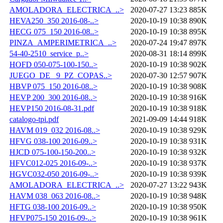
AMOLADORA_ELECTRICA_..>
2020-07-27 13:23
885K
HEVA250_350 2016-08-..>
2020-10-19 10:38
890K
HECG 075_150 2016-08..>
2020-10-19 10:38
895K
PINZA_AMPERIMETRICA_..>
2020-07-24 19:47
897K
54-40-2510_service_p..>
2020-08-31 18:14
899K
HOFD 050-075-100-150..>
2020-10-19 10:38
902K
JUEGO_DE _9_PZ_COPAS..>
2020-07-30 12:57
907K
HBVP 075_150 2016-08..>
2020-10-19 10:38
908K
HEVP 200_300 2016-08..>
2020-10-19 10:38
916K
HEVP150 2016-08-31.pdf
2020-10-19 10:38
918K
catalogo-tpi.pdf
2021-09-09 14:44
918K
HAVM 019_032 2016-08..>
2020-10-19 10:38
929K
HFVG 038-100 2016-09..>
2020-10-19 10:38
931K
HJCD 075-100-150-200..>
2020-10-19 10:38
932K
HFVC012-025 2016-09-..>
2020-10-19 10:38
937K
HGVC032-050 2016-09-..>
2020-10-19 10:38
939K
AMOLADORA_ELECTRICA_..>
2020-07-27 13:22
943K
HAVM 038_063 2016-08..>
2020-10-19 10:38
948K
HFTG 038-100 2016-09..>
2020-10-19 10:38
950K
HFVP075-150 2016-09-..>
2020-10-19 10:38
961K