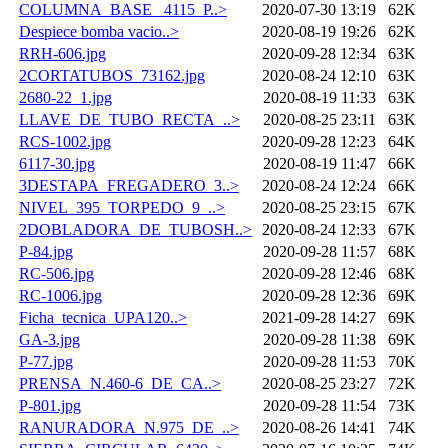
COLUMNA_BASE _4115_P..>
2020-07-30 13:19
62K
Despiece bomba vacio..>
2020-08-19 19:26
62K
RRH-606.jpg
2020-09-28 12:34
63K
2CORTATUBOS_73162.jpg
2020-08-24 12:10
63K
2680-22_1.jpg
2020-08-19 11:33
63K
LLAVE_DE_TUBO_RECTA_..>
2020-08-25 23:11
63K
RCS-1002.jpg
2020-09-28 12:23
64K
6117-30.jpg
2020-08-19 11:47
66K
3DESTAPA_FREGADERO_3..>
2020-08-24 12:24
66K
NIVEL_395_TORPEDO_9_..>
2020-08-25 23:15
67K
2DOBLADORA_DE_TUBOSH..>
2020-08-24 12:33
67K
P-84.jpg
2020-09-28 11:57
68K
RC-506.jpg
2020-09-28 12:46
68K
RC-1006.jpg
2020-09-28 12:36
69K
Ficha_tecnica_UPA120..>
2021-09-28 14:27
69K
GA-3.jpg
2020-09-28 11:38
69K
P-77.jpg
2020-09-28 11:53
70K
PRENSA_N.460-6_DE_CA..>
2020-08-25 23:27
72K
P-801.jpg
2020-09-28 11:54
73K
RANURADORA_N.975_DE_..>
2020-08-26 14:41
74K