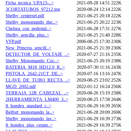
Ficha_tecnica_UPA15-..>
2021-09-28 14:51
222K
3CORTATUBOS_97212.jpg
2020-08-24 12:14
222K
Shelby_centerset.pdf
2021-06-25 20:18
222K
Shelby_monomando_duc..>
2021-06-25 20:22
223K
Chelsea_con_pedestal..>
2021-06-28 17:31
227K
Shelby_sencilla_plus..>
2021-06-25 21:40
228K
VFP.pdf
2006-08-25 17:30
230K
New_Princess_sencill..>
2021-06-25 21:39
230K
DETECTOR_DE_VOLTAJE_..>
2020-07-27 21:16
235K
Shelby_Monomando_Coc..>
2021-06-25 20:19
238K
BATERIA_M18_HD12.0_R..>
2020-07-30 11:16
243K
PISTOLA_2642-21CT_DE..>
2020-07-16 13:16
247K
LLAVE_DE_TUBO_RECTA_..>
2020-08-25 23:02
252K
MGD_2002.pdf
2022-01-12 16:24
256K
TERRAJA_12R_CABEZAL_..>
2020-08-26 15:19
258K
2HERRAMIENTA_LM400_3..>
2020-08-25 17:58
264K
ft_bondex_standard_c..>
2021-06-29 16:39
265K
Belfort_monomando_la..>
2021-06-28 20:09
269K
Shelby_monomando_lav..>
2021-06-29 16:39
273K
ft_bondex_plus_ceram..>
2021-06-29 16:39
275K