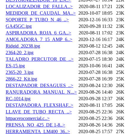
LOCALIZADOR_DE_FALLA..>
2020-08-11 17:21
22K
MEDIDOR_DE_CAUDAL_MA..>
2020-10-07 18:05
23K
SOPORTE_P_TUBO_N_46_..>
2020-12-16 16:33
23K
GA45GC.jpg
2020-09-28 11:32
23K
ASPIRADORA_ROJA_6_GA..>
2020-08-11 17:02
23K
AMOLADORA_7_15_AMP_6..>
2020-12-16 16:17
24K
Ridgid_20238.jpg
2020-08-12 12:45
24K
2364-20_2.jpg
2020-07-28 16:38
24K
TALADRO_PERCUTOR_DE_..>
2020-07-15 18:30
24K
ES-15.jpg
2020-10-06 16:41
24K
2365-20_3.jpg
2020-07-28 16:38
25K
2866-22_Kit.jpg
2020-07-28 16:39
25K
DESTAPADOR_DESAGUES_..>
2020-08-24 12:30
26K
RANURADORA_MANUAL_N...>
2020-08-26 14:40
26K
RC-1014.jpg
2020-09-28 12:37
26K
DESTAPADORA_FLEXSHAF..>
2020-08-11 17:05
26K
LLAVE_DE_TUBO_RECTA_..>
2020-08-25 22:36
26K
httpacerocomercial.c..>
2020-08-25 22:36
26K
PRENSA_NO_425_DE 1-8..>
2020-08-26 14:36
26K
HERRAMIENTA_LM400_36..>
2020-08-25 17:57
27K