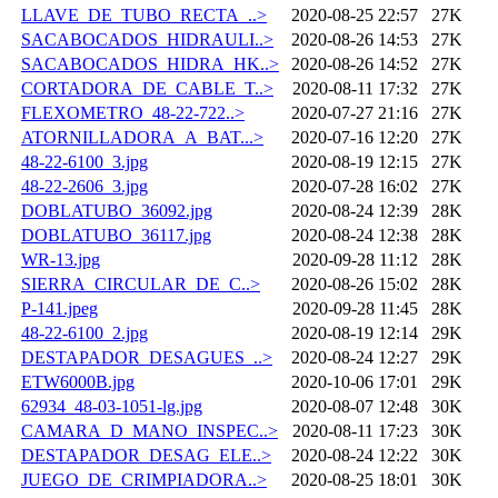
LLAVE_DE_TUBO_RECTA_..>
2020-08-25 22:57
27K
SACABOCADOS_HIDRAULI..>
2020-08-26 14:53
27K
SACABOCADOS_HIDRA_HK..>
2020-08-26 14:52
27K
CORTADORA_DE_CABLE_T..>
2020-08-11 17:32
27K
FLEXOMETRO_48-22-722..>
2020-07-27 21:16
27K
ATORNILLADORA_A_BAT...>
2020-07-16 12:20
27K
48-22-6100_3.jpg
2020-08-19 12:15
27K
48-22-2606_3.jpg
2020-07-28 16:02
27K
DOBLATUBO_36092.jpg
2020-08-24 12:39
28K
DOBLATUBO_36117.jpg
2020-08-24 12:38
28K
WR-13.jpg
2020-09-28 11:12
28K
SIERRA_CIRCULAR_DE_C..>
2020-08-26 15:02
28K
P-141.jpeg
2020-09-28 11:45
28K
48-22-6100_2.jpg
2020-08-19 12:14
29K
DESTAPADOR_DESAGUES_..>
2020-08-24 12:27
29K
ETW6000B.jpg
2020-10-06 17:01
29K
62934_48-03-1051-lg.jpg
2020-08-07 12:48
30K
CAMARA_D_MANO_INSPEC..>
2020-08-11 17:23
30K
DESTAPADOR_DESAG_ELE..>
2020-08-24 12:22
30K
JUEGO_DE_CRIMPIADORA..>
2020-08-25 18:01
30K