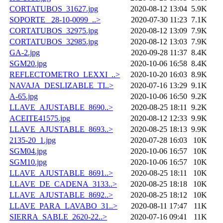
CORTATUBOS_31627.jpg
2020-08-12 13:04
5.9K
SOPORTE _28-10-0099_..>
2020-07-30 11:23
7.1K
CORTATUBOS_32975.jpg
2020-08-12 13:09
7.9K
CORTATUBOS_32985.jpg
2020-08-12 13:03
7.9K
GA-2.jpg
2020-09-28 11:37
8.4K
SGM20.jpg
2020-10-06 16:58
8.4K
REFLECTOMETRO_LEXXI_..>
2020-10-20 16:03
8.9K
NAVAJA_DESLIZABLE_TI..>
2020-07-16 13:29
9.1K
A-65.jpg
2020-10-06 16:50
9.2K
LLAVE_AJUSTABLE_8690..>
2020-08-25 18:11
9.2K
ACEITE41575.jpg
2020-08-12 12:33
9.9K
LLAVE_AJUSTABLE_8693..>
2020-08-25 18:13
9.9K
2135-20_1.jpg
2020-07-28 16:03
10K
SGM04.jpg
2020-10-06 16:57
10K
SGM10.jpg
2020-10-06 16:57
10K
LLAVE_AJUSTABLE_8691..>
2020-08-25 18:11
10K
LLAVE_DE_CADENA_3133..>
2020-08-25 18:18
10K
LLAVE_AJUSTABLE_8692..>
2020-08-25 18:12
10K
LLAVE_PARA_LAVABO_31..>
2020-08-11 17:47
11K
SIERRA_SABLE_2620-22..>
2020-07-16 09:41
11K