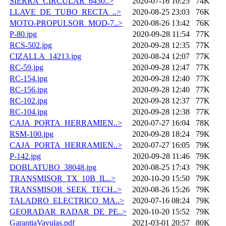
SIERRA_CIRCULAR_6430..>
2020-07-16 10:25
74K
LLAVE_DE_TUBO_RECTA_..>
2020-08-25 23:03
76K
MOTO-PROPULSOR_MOD-7..>
2020-08-26 13:42
76K
P-80.jpg
2020-09-28 11:54
77K
RCS-502.jpg
2020-09-28 12:35
77K
CIZALLA_14213.jpg
2020-08-24 12:07
77K
RC-59.jpg
2020-09-28 12:47
77K
RC-154.jpg
2020-09-28 12:40
77K
RC-156.jpg
2020-09-28 12:40
77K
RC-102.jpg
2020-09-28 12:37
77K
RC-104.jpg
2020-09-28 12:38
77K
CAJA_PORTA_HERRAMIEN..>
2020-07-27 16:04
78K
RSM-100.jpg
2020-09-28 18:24
79K
CAJA_PORTA_HERRAMIEN..>
2020-07-27 16:05
79K
P-142.jpg
2020-09-28 11:46
79K
DOBLATUBO_38048.jpg
2020-08-25 17:43
79K
TRANSMISOR_TX_10B_IL..>
2020-10-20 15:50
79K
TRANSMISOR_SEEK_TECH..>
2020-08-26 15:26
79K
TALADRO_ELECTRICO_MA..>
2020-07-16 08:24
79K
GEORADAR_RADAR_DE_PE..>
2020-10-20 15:52
79K
GarantiaVavulas.pdf
2021-03-01 20:57
80K