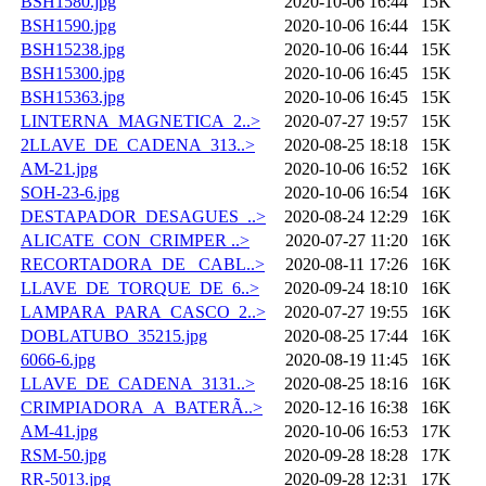
BSH1580.jpg
2020-10-06 16:44
15K
BSH1590.jpg
2020-10-06 16:44
15K
BSH15238.jpg
2020-10-06 16:44
15K
BSH15300.jpg
2020-10-06 16:45
15K
BSH15363.jpg
2020-10-06 16:45
15K
LINTERNA_MAGNETICA_2..>
2020-07-27 19:57
15K
2LLAVE_DE_CADENA_313..>
2020-08-25 18:18
15K
AM-21.jpg
2020-10-06 16:52
16K
SOH-23-6.jpg
2020-10-06 16:54
16K
DESTAPADOR_DESAGUES_..>
2020-08-24 12:29
16K
ALICATE_CON_CRIMPER ..>
2020-07-27 11:20
16K
RECORTADORA_DE _CABL..>
2020-08-11 17:26
16K
LLAVE_DE_TORQUE_DE_6..>
2020-09-24 18:10
16K
LAMPARA_PARA_CASCO_2..>
2020-07-27 19:55
16K
DOBLATUBO_35215.jpg
2020-08-25 17:44
16K
6066-6.jpg
2020-08-19 11:45
16K
LLAVE_DE_CADENA_3131..>
2020-08-25 18:16
16K
CRIMPIADORA_A_BATERÃ..>
2020-12-16 16:38
16K
AM-41.jpg
2020-10-06 16:53
17K
RSM-50.jpg
2020-09-28 18:28
17K
RR-5013.jpg
2020-09-28 12:31
17K