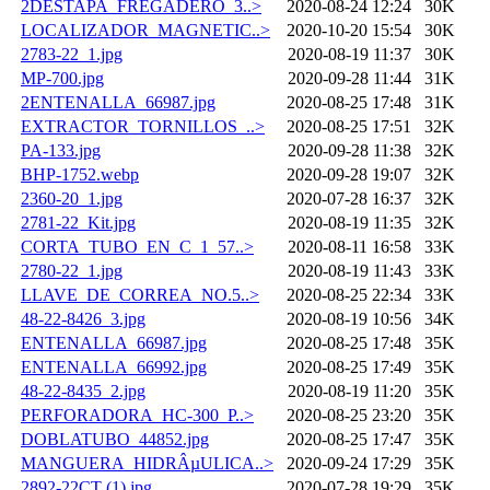
2DESTAPA_FREGADERO_3..>
2020-08-24 12:24
30K
LOCALIZADOR_MAGNETIC..>
2020-10-20 15:54
30K
2783-22_1.jpg
2020-08-19 11:37
30K
MP-700.jpg
2020-09-28 11:44
31K
2ENTENALLA_66987.jpg
2020-08-25 17:48
31K
EXTRACTOR_TORNILLOS_..>
2020-08-25 17:51
32K
PA-133.jpg
2020-09-28 11:38
32K
BHP-1752.webp
2020-09-28 19:07
32K
2360-20_1.jpg
2020-07-28 16:37
32K
2781-22_Kit.jpg
2020-08-19 11:35
32K
CORTA_TUBO_EN_C_1_57..>
2020-08-11 16:58
33K
2780-22_1.jpg
2020-08-19 11:43
33K
LLAVE_DE_CORREA_NO.5..>
2020-08-25 22:34
33K
48-22-8426_3.jpg
2020-08-19 10:56
34K
ENTENALLA_66987.jpg
2020-08-25 17:48
35K
ENTENALLA_66992.jpg
2020-08-25 17:49
35K
48-22-8435_2.jpg
2020-08-19 11:20
35K
PERFORADORA_HC-300_P..>
2020-08-25 23:20
35K
DOBLATUBO_44852.jpg
2020-08-25 17:47
35K
MANGUERA_HIDRÂµULICA..>
2020-09-24 17:29
35K
2892-22CT (1).jpg
2020-07-28 19:29
35K