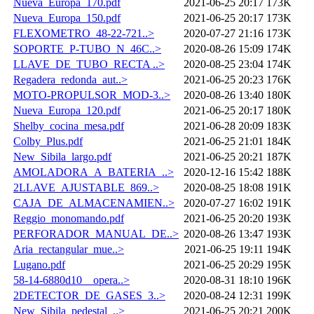
Nueva_Europa_170.pdf
2021-06-25 20:17
173K
Nueva_Europa_150.pdf
2021-06-25 20:17
173K
FLEXOMETRO_48-22-721..>
2020-07-27 21:16
173K
SOPORTE_P-TUBO_N_46C..>
2020-08-26 15:09
174K
LLAVE_DE_TUBO_RECTA ..>
2020-08-25 23:04
174K
Regadera_redonda_aut..>
2021-06-25 20:23
176K
MOTO-PROPULSOR_MOD-3..>
2020-08-26 13:40
180K
Nueva_Europa_120.pdf
2021-06-25 20:17
180K
Shelby_cocina_mesa.pdf
2021-06-28 20:09
183K
Colby_Plus.pdf
2021-06-25 21:01
184K
New_Sibila_largo.pdf
2021-06-25 20:21
187K
AMOLADORA_A_BATERIA_..>
2020-12-16 15:42
188K
2LLAVE_AJUSTABLE_869..>
2020-08-25 18:08
191K
CAJA_DE_ALMACENAMIEN..>
2020-07-27 16:02
191K
Reggio_monomando.pdf
2021-06-25 20:20
193K
PERFORADOR_MANUAL_DE..>
2020-08-26 13:47
193K
Aria_rectangular_mue..>
2021-06-25 19:11
194K
Lugano.pdf
2021-06-25 20:29
195K
58-14-6880d10__opera..>
2020-08-31 18:10
196K
2DETECTOR_DE_GASES_3..>
2020-08-24 12:31
199K
New_Sibila_pedestal_..>
2021-06-25 20:21
200K