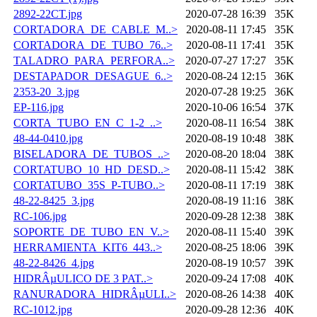
2892-22CT.jpg
2020-07-28 16:39
35K
CORTADORA_DE_CABLE_M..>
2020-08-11 17:45
35K
CORTADORA_DE_TUBO_76..>
2020-08-11 17:41
35K
TALADRO_PARA_PERFORA..>
2020-07-27 17:27
35K
DESTAPADOR_DESAGUE_6..>
2020-08-24 12:15
36K
2353-20_3.jpg
2020-07-28 19:25
36K
EP-116.jpg
2020-10-06 16:54
37K
CORTA_TUBO_EN_C_1-2_..>
2020-08-11 16:54
38K
48-44-0410.jpg
2020-08-19 10:48
38K
BISELADORA_DE_TUBOS_..>
2020-08-20 18:04
38K
CORTATUBO_10_HD_DESD..>
2020-08-11 15:42
38K
CORTATUBO_35S_P-TUBO..>
2020-08-11 17:19
38K
48-22-8425_3.jpg
2020-08-19 11:16
38K
RC-106.jpg
2020-09-28 12:38
38K
SOPORTE_DE_TUBO_EN_V..>
2020-08-11 15:40
39K
HERRAMIENTA_KIT6_443..>
2020-08-25 18:06
39K
48-22-8426_4.jpg
2020-08-19 10:57
39K
HIDRÂµULICO DE 3 PAT..>
2020-09-24 17:08
40K
RANURADORA_HIDRÂµULI..>
2020-08-26 14:38
40K
RC-1012.jpg
2020-09-28 12:36
40K