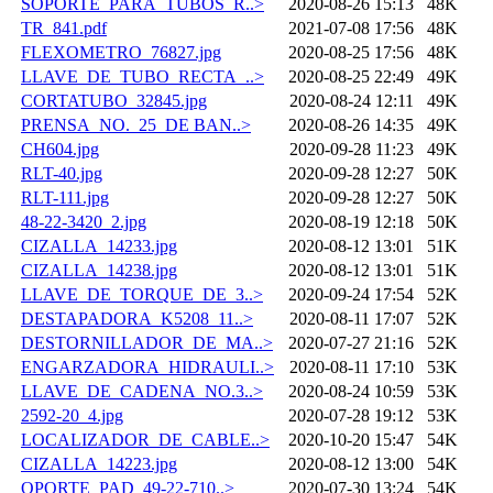
SOPORTE_PARA_TUBOS_R..>
2020-08-26 15:13
48K
TR_841.pdf
2021-07-08 17:56
48K
FLEXOMETRO_76827.jpg
2020-08-25 17:56
48K
LLAVE_DE_TUBO_RECTA_..>
2020-08-25 22:49
49K
CORTATUBO_32845.jpg
2020-08-24 12:11
49K
PRENSA_NO._25_DE BAN..>
2020-08-26 14:35
49K
CH604.jpg
2020-09-28 11:23
49K
RLT-40.jpg
2020-09-28 12:27
50K
RLT-111.jpg
2020-09-28 12:27
50K
48-22-3420_2.jpg
2020-08-19 12:18
50K
CIZALLA_14233.jpg
2020-08-12 13:01
51K
CIZALLA_14238.jpg
2020-08-12 13:01
51K
LLAVE_DE_TORQUE_DE_3..>
2020-09-24 17:54
52K
DESTAPADORA_K5208_11..>
2020-08-11 17:07
52K
DESTORNILLADOR_DE_MA..>
2020-07-27 21:16
52K
ENGARZADORA_HIDRAULI..>
2020-08-11 17:10
53K
LLAVE_DE_CADENA_NO.3..>
2020-08-24 10:59
53K
2592-20_4.jpg
2020-07-28 19:12
53K
LOCALIZADOR_DE_CABLE..>
2020-10-20 15:47
54K
CIZALLA_14223.jpg
2020-08-12 13:00
54K
OPORTE_PAD_49-22-710..>
2020-07-30 13:24
54K